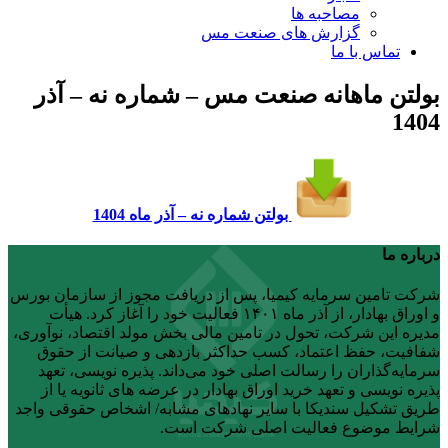
مصاحبه ها
گزارش های صنعت مس
تماس با ما
بولتن ماهانه صنعت مس – شماره نه – آذر
1404
بولتن شماره نه – آذر ماه 1404
درباره ما
شرکت تامین سرمایه کیمیا، پس از دریافت مجوز از سازمان بورس
و اوراق بهادار، از آذر ماه ۱۴۰۱ فعالیت خود را آغاز کرد. هیأت
مدیره این شرکت، تحول در تامین مالی بخش مولد اقتصاد، نوآوری،
شفافیت، حفظ اعتماد، کسب حداکثر بازدهی و صیانت از حقوق
سرمایه‌گذاران را رسالت اصلی خود می‌داند. پذیره نویسی، تعهد
پذیره نویسی و تعهد خرید اوراق بهادار در عرضه های ثانویه یا از
طریق تشکیل سندیکا با سایر نهادهای مشابه/ اشخاص حقوقی واجد
شرایط موضوع فعالیت اصلی شرکت است.