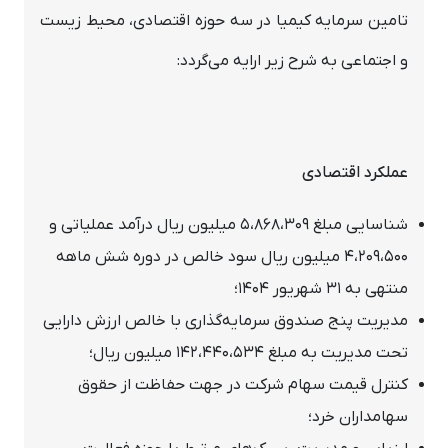
تامین سرمایه کیمیا در سه حوزه اقتصادی، محیط زیست
و اجتماعی به شرح زیر ارایه می‌گردد:
عملکرد اقتصادی
شناسایی مبلغ 5،868،309 میلیون ریال درآمد عملیاتی و
4،209،500 میلیون ریال سود خالص در دوره شش ماهه
منتهی به 31 شهریور 1404؛
مدیریت پنج صندوق سرمایه‌گذاری با خالص ارزش دارایی
تحت مدیریت به مبلغ 142،440،534 میلیون ریال؛
کنترل قیمت سهام شرکت در جهت حفاظت از حقوق
سهامداران خرد؛