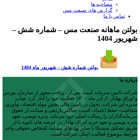
مصاحبه ها
گزارش های صنعت مس
تماس با ما
بولتن ماهانه صنعت مس – شماره شش –
شهریور 1404
بولتن شماره شش – شهریور ماه 1404
درباره ما
شرکت تامین سرمایه کیمیا، پس از دریافت مجوز از سازمان بورس
و اوراق بهادار، از آذر ماه ۱۴۰۱ فعالیت خود را آغاز کرد. هیأت
مدیره این شرکت، تحول در تامین مالی بخش مولد اقتصاد، نوآوری،
شفافیت، حفظ اعتماد، کسب حداکثر بازدهی و صیانت از حقوق
سرمایه‌گذاران را رسالت اصلی خود می‌داند. پذیره نویسی، تعهد
پذیره نویسی و تعهد خرید اوراق بهادار در عرضه های ثانویه یا از
طریق تشکیل سندیکا با سایر نهادهای مشابه/ اشخاص حقوقی واجد
شرایط موضوع فعالیت اصلی شرکت است.