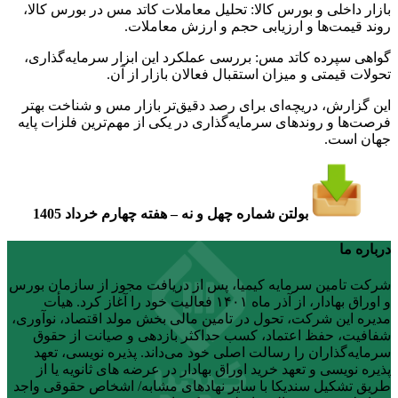
بازار داخلی و بورس کالا: تحلیل معاملات کاتد مس در بورس کالا،
روند قیمت‌ها و ارزیابی حجم و ارزش معاملات.
گواهی سپرده کاتد مس: بررسی عملکرد این ابزار سرمایه‌گذاری،
تحولات قیمتی و میزان استقبال فعالان بازار از آن.
این گزارش، دریچه‌ای برای رصد دقیق‌تر بازار مس و شناخت بهتر
فرصت‌ها و روندهای سرمایه‌گذاری در یکی از مهم‌ترین فلزات پایه
جهان است.
بولتن شماره چهل و نه – هفته چهارم خرداد 1405
درباره ما
شرکت تامین سرمایه کیمیا، پس از دریافت مجوز از سازمان بورس
و اوراق بهادار، از آذر ماه ۱۴۰۱ فعالیت خود را آغاز کرد. هیأت
مدیره این شرکت، تحول در تامین مالی بخش مولد اقتصاد، نوآوری،
شفافیت، حفظ اعتماد، کسب حداکثر بازدهی و صیانت از حقوق
سرمایه‌گذاران را رسالت اصلی خود می‌داند. پذیره نویسی، تعهد
پذیره نویسی و تعهد خرید اوراق بهادار در عرضه های ثانویه یا از
طریق تشکیل سندیکا با سایر نهادهای مشابه/ اشخاص حقوقی واجد