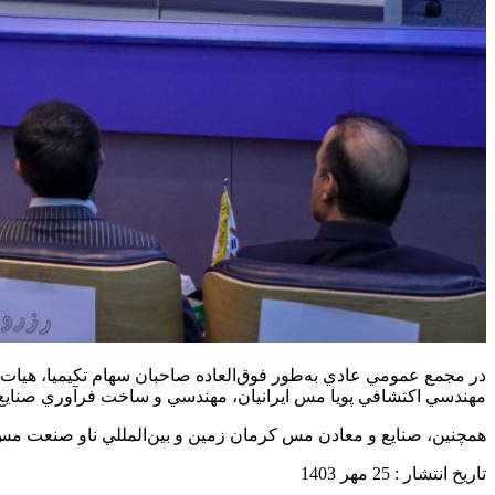
در مجمع عمومي عادي به‌طور فوق‌العاده صاحبان سهام تکیمیا، هیا
مهندسي اکتشافي پويا مس ايرانيان، مهندسي و ساخت فرآوري صنايع 
همچنین، صنايع و معادن مس کرمان زمين و بين‌المللي ناو صنعت مس ب
تاریخ انتشار : 25 مهر 1403