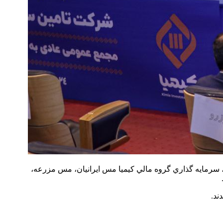
سرمايه گذاري گروه مالي کيميا مس ايرانيان، مس مزرعه،
ند.