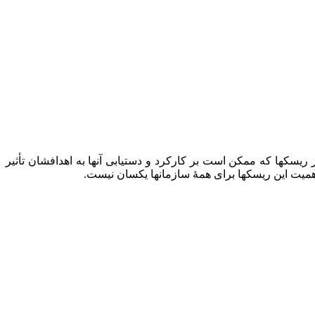
یسک‏ها که ممکن است بر کارکرد و دستیابی آنها به اهدافشان تأثیر
همیت این ریسک‏ها برای همۀ سازمان‏ها یکسان نیست.