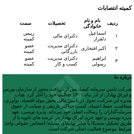
کمیته انتصابات
نام و نام
ردیف
تحصیلات
سمت
خانوادگی
اسماعیل
رییس
۱
دکترای مالی
دلفراز
کمیته
دکترای مدیریت
عضو
۲
اکبر افتخاری
بازرگانی
کمیته
ابراهیم
دکترای مدیریت
عضو
۳
رسولی
کسب و کار
کمیته
درباره ما
شرکت تامین سرمایه کیمیا، پس از دریافت مجوز از سازمان بورس
و اوراق بهادار، از آذر ماه ۱۴۰۱ فعالیت خود را آغاز کرد. هیأت
مدیره این شرکت، تحول در تامین مالی بخش مولد اقتصاد، نوآوری،
شفافیت، حفظ اعتماد، کسب حداکثر بازدهی و صیانت از حقوق
سرمایه‌گذاران را رسالت اصلی خود می‌داند. پذیره نویسی، تعهد
پذیره نویسی و تعهد خرید اوراق بهادار در عرضه های ثانویه یا از
طریق تشکیل سندیکا با سایر نهادهای مشابه/ اشخاص حقوقی واجد
شرایط موضوع فعالیت اصلی شرکت است.