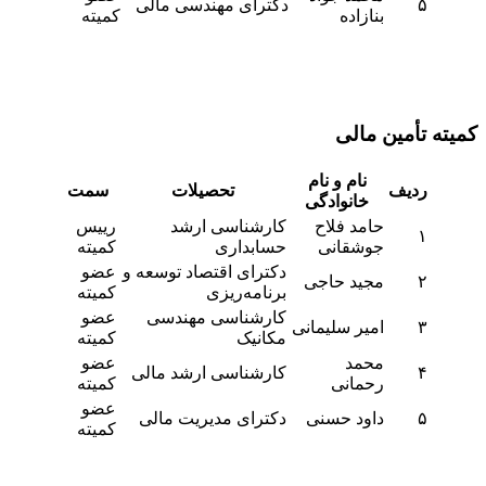
۵
دکترای مهندسی مالی
بنازاده
کمیته
کمیته تأمین مالی
نام و نام
ردیف
تحصیلات
سمت
خانوادگی
حامد فلاح
کارشناسی ارشد
رییس
۱
جوشقانی
حسابداری
کمیته
دکترای اقتصاد توسعه و
عضو
۲
مجید حاجی
برنامه‌ریزی
کمیته
کارشناسی مهندسی
عضو
۳
امیر سلیمانی
مکانیک
کمیته
محمد
عضو
۴
کارشناسی ارشد مالی
رحمانی
کمیته
عضو
۵
داود حسنی
دکترای مدیریت مالی
کمیته