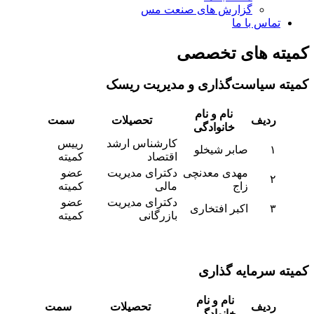
گزارش های صنعت مس
تماس با ما
کمیته های تخصصی
کمیته سیاست‌گذاری و مدیریت ریسک
نام و نام
ردیف
تحصیلات
سمت
خانوادگی
کارشناس ارشد
رییس
۱
صابر شیخلو
اقتصاد
کمیته
مهدی معدنچی
دکترای مدیریت
عضو
۲
زاج
مالی
کمیته
دکترای مدیریت
عضو
۳
اکبر افتخاری
بازرگانی
کمیته
کمیته سرمایه گذاری
نام و نام
ردیف
تحصیلات
سمت
خانوادگی