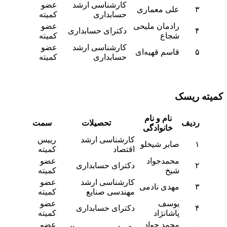
کارشناسی ارشد
عضو
۳
علی معماری
حسابداری
کمیته
رادمان ملیحی
عضو
۴
دکترای حسابداری
شجاع
کمیته
کارشناسی ارشد
عضو
۵
قاسم قهیه‌ای
حسابداری
کمیته
کمیته ریسک
نام و نام
ردیف
تحصیلات
سمت
خانوادگی
کارشناسی ارشد
رییس
۱
صابر شیخلو
اقتصاد
کمیته
محمدجواد
عضو
۲
دکترای حسابداری
شیخ
کمیته
کارشناسی ارشد
عضو
۳
مهدی نادمی
مهندسی صنایع
کمیته
یوسف
عضو
۴
دکترای حسابداری
پاشانژاد
کمیته
محمد جواد
عضو