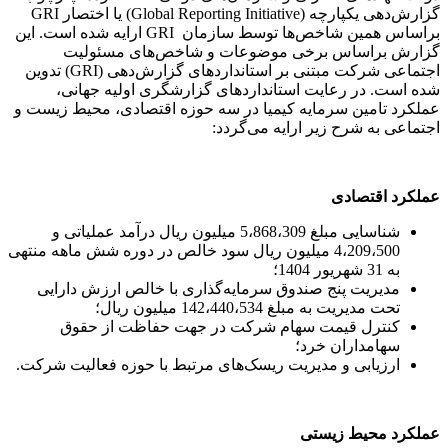
گزارش‌دهی یکپارچه (Global Reporting Initiative) یا اختصار GRI
براساس همین شاخص‌ها توسط سازمان GRI ارایه شده است. این
گزارش براساس برخی موضوعات و شاخص‌های مسئولیت
اجتماعی شرکت مبتنی بر استانداردهای گزارش‌دهی (GRI) تدوین
شده است. در رعایت استانداردهای گزارشگری اولیه جهانی،
عملکرد تامین سرمایه کیمیا در سه حوزه اقتصادی، محیط زیست و
اجتماعی به شرح زیر ارایه می‌گردد:
عملکرد اقتصادی
شناسایی مبلغ 5،868،309 میلیون ریال درآمد عملیاتی و
4،209،500 میلیون ریال سود خالص در دوره شش ماهه منتهی
به 31 شهریور 1404؛
مدیریت پنج صندوق سرمایه‌گذاری با خالص ارزش دارایی
تحت مدیریت به مبلغ 142،440،534 میلیون ریال؛
کنترل قیمت سهام شرکت در جهت حفاظت از حقوق
سهامداران خرد؛
ارزیابی و مدیریت ریسک‌های مرتبط با حوزه فعالیت شرکت.
عملکرد محیط زیستی