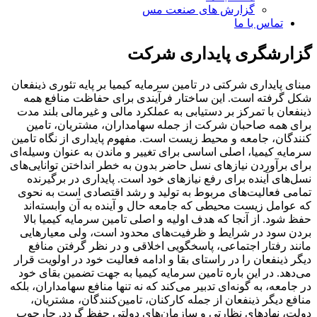
گزارش های صنعت مس
تماس با ما
گزارشگری پایداری شرکت
مبنای پایداری شرکتی در تامین سرمایه کیمیا بر پایه تئوری ذینفعان
شکل گرفته است. این ساختار فرآیندی برای حفاظت منافع همه
ذینفعان با تمرکز بر دستیابی به عملکرد مالی و غیرمالی بلند مدت
برای همه صاحبان شرکت از جمله سهامداران، مشتریان، تامین
کنندگان، جامعه و محیط زیست است. مفهوم پایداری از نگاه تامین
سرمایه کیمیا، اصلی اساسی برای تغییر و ماندن به عنوان وسیله‌ای
برای برآوردن نیازهای نسل حاضر بدون به خطر انداختن توانایی‌های
نسل‌های آینده برای رفع نیازهای خود است. پایداری در برگیرنده
تمامی فعالیت‌های مربوط به تولید و رشد اقتصادی است به نحوی
که عوامل زیست محیطی که جامعه حال و آینده به آن وابسته‌اند
حفظ شود. از آنجا که هدف اولیه و اصلی تامین سرمایه کیمیا بالا
بردن سود در شرایط و ظرفیت‌های محدود است، ولی معیارهایی
مانند رفتار اجتماعی، پاسخگویی اخلاقی و در نظر گرفتن منافع
دیگر ذینفعان را در راستای بقا و ادامه فعالیت خود در اولویت قرار
می‌دهد. در این باره تامین سرمایه کیمیا به جهت تضمین بقای خود
در جامعه، به گونه‌ای تدبیر می‌کند که نه تنها منافع سهامداران، بلکه
منافع دیگر ذینفعان از جمله کارکنان، تامین‌کنندگان، مشتریان،
دولت، نهادهای نظارتی و سازمان‌های دولتی حفظ گردد. چارچوب