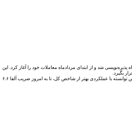
میا با نماد آبنوس، چهارمین صندوق سرمایه‌گذاری مجموعه تأمین سرمایه کیمیا است که 30 اردیبهشت ماه پذیره‌نویسی شد و از ابتدای مردادماه معاملات خود را آغاز کرد. این
ار بگیرد.
به گزارش روابط عمومی تامین سرمایه کیمیا، نگاهی به روند ضریب آلفا روزانه این صندوق از شروع معاملات تاکنون نشان می‌دهد که آبنوس توانسته با عملکردی بهتر از شاخص کل، تا به امروز ضریب آلفا ۶.۶