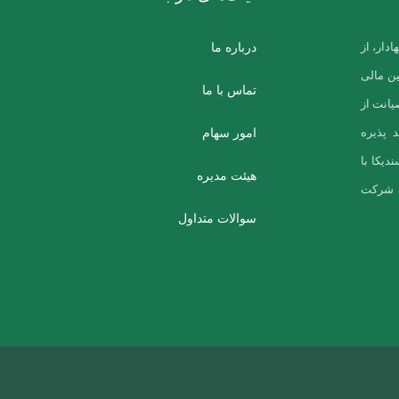
درباره ما
دار، از
مین مالی
تماس با ما
یانت از
امور سهام
 پذیره
دیکا با
هیئت مدیره
ی شرکت
سوالات متداول
طراحی سایت و سئو توسط
وب رمز