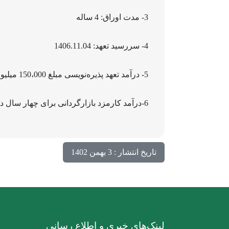
3- مدت اوراق: 4 ساله
4- سررسید تعهد: 1406.11.04
5- درآمد تعهد پذیره‌نویسی مبلغ 150،000 میلیون ریال که هم‌زمان با ایفای تعهد شناسایی می‌شود.
6-درآمد کارمزد بازارگردانی برای چهار سال در مجموع به مبلغ 1،170،000 میلیون ریال که متناسب با دوره بازارگردانی شناسایی می‌شود.
تاریخ انتشار : 3 بهمن 1402
لینک‌های خبری و اطلاع رسانی