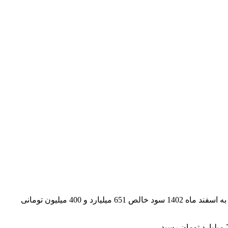
به گزارش روابط عمومی تامین سرمایه کیمیا، براساس اطلاعات منتشر شده در کدال، تامین سرمایه کیمیا با نماد تکیمیا، در 12 ماهه منتهی به اسفند ماه 1402 سود خالص 651 میلیارد و 400 میلیون تومانی