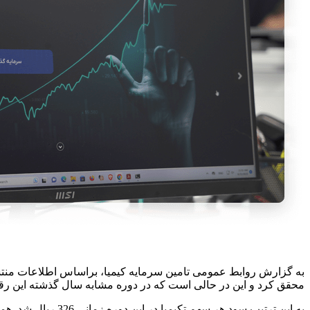
محقق کرد و این در حالی است که در دوره مشابه سال گذشته این رقم بالغ بر 84 میلیارد
به این ترتیب سود هر سهم تکیمیا در این دوره زمانی 326 ریال شد. همچنین درآمدهای عملیاتی تامین سرمایه کیمیا از 91 میلیارد تومان به 730 میلیارد تومان رسید.